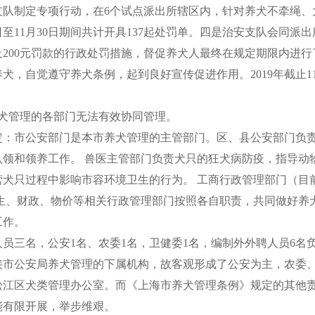
支队制定专项行动，在6个试点派出所辖区内，针对养犬不牵绳、
0日至11月30日期间共计开具137起处罚单。四是治安支队会同
200元罚款的行政处罚措施，督促养犬人最终在规定期限内进
，自觉遵守养犬条例，起到良好宣传促进作用。2019年截止11月
犬管理的各部门无法有效协同管理。
市公安部门是本市养犬管理的主管部门。区、县公安部门负责
认领和领养工作。 兽医主管部门负责犬只的狂犬病防疫，指导动
犬只过程中影响市容环境卫生的行为。 工商行政管理部门（目前
生、财政、物价等相关行政管理部门按照各自职责，共同做好养
工作。
三名，公安1名、农委1名，卫健委1名，编制外外聘人员6名
接市公安局养犬管理的下属机构，故客观形成了公安为主，农委
松江区犬类管理办公室。而《上海市养犬管理条例》规定的其他
能有限开展，举步维艰。