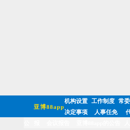
机构设置
工作制度
常委
亚博88app
决定事项
人事任免
公 报
会议报告
亚博88app的公告
人