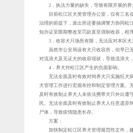
2．执法力量的缺失，导致有限开展的养
目前松江区犬类管理办公室，仅有三名在编
治理的前提下，派出所还要抽调警力协同松
知办证至限期整改至罚款直至强制收容，程
3．收容犬只场所有限，无法应对本区犬
虽然市公安局设有犬只收容所，但早已无法
对流浪犬及无证犬的收容现状，导致流浪犬
4．养犬对松江区产生的负面影响。
无法全面及时有效对饲养犬只实施狂犬病强
犬管理工作进行宏观布控和制定管理方案。
及时有效制止养犬人未依法携带犬只外出遵
民。无法全面及时有效制止养犬人任意遗弃
尸体，导致疫情隐患长存。
方案：
加快制定松江区养犬管理规范性文件，建