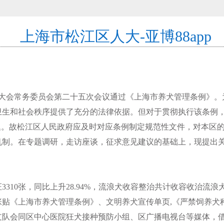
上海市松江区人大-亚博88app
表大会常务委员会第二十五次会议通过《上海市养犬管理条例》
卫生和社会秩序提供了充分的法律依据。但对于贯彻执行该条例
题。故松江区人民政府应及时对应条例制定规范性文件，对本区
机制。在专题调研，走访座谈，征求意见建议的基础上，现提出
310张，同比上升28.94%，流浪犬收容整治共计收容收治流浪犬4
张贴《上海市养犬管理条例》、文明养犬宣传单页,《严禁饲养犬
支队会同区中心医院狂犬接种预防小组、区广播电视台等媒体，