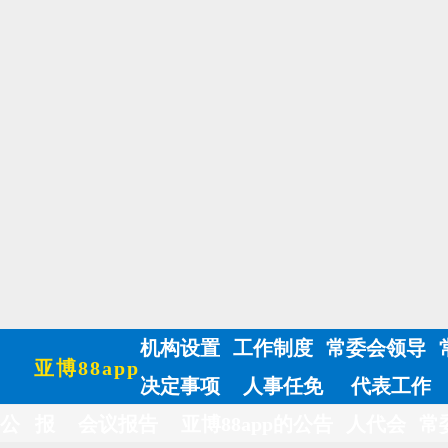
机构设置
工作制度
常委会领导
亚博88app
决定事项
人事任免
代表工作
公 报
会议报告
亚博88app的公告
人代会
常